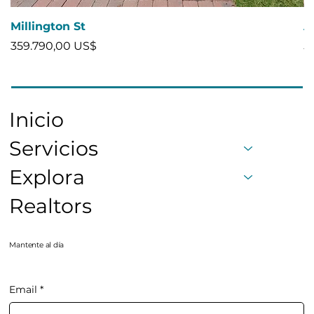
Millington St
A
Precio
P
359.790,00 US$
5
Inicio
Servicios
Explora
Realtors
Mantente al día
Email
*