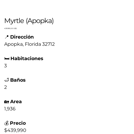
Myrtle (Apopka)
Precio
439.990,00 US$
📍
Dirección
Apopka, Florida 32712
🛏️
Habitaciones
3
🛁
Baños
2
🏡
Area
1,936
💰
Precio
$439,990