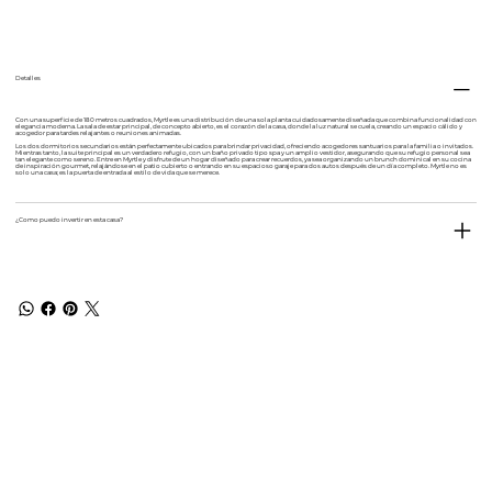
Detalles
Con una superficie de 180 metros cuadrados, Myrtle es una distribución de una sola planta cuidadosamente diseñada que combina funcionalidad con
elegancia moderna. La sala de estar principal, de concepto abierto, es el corazón de la casa, donde la luz natural se cuela, creando un espacio cálido y
acogedor para tardes relajantes o reuniones animadas.
Los dos dormitorios secundarios están perfectamente ubicados para brindar privacidad, ofreciendo acogedores santuarios para la familia o invitados.
Mientras tanto, la suite principal es un verdadero refugio, con un baño privado tipo spa y un amplio vestidor, asegurando que su refugio personal sea
tan elegante como sereno. Entre en Myrtle y disfrute de un hogar diseñado para crear recuerdos, ya sea organizando un brunch dominical en su cocina
de inspiración gourmet, relajándose en el patio cubierto o entrando en su espacioso garaje para dos autos después de un día completo. Myrtle no es
solo una casa; es la puerta de entrada al estilo de vida que se merece.
¿Como puedo invertir en esta casa?