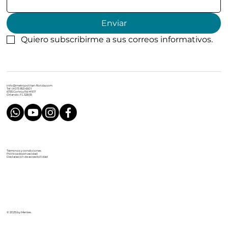
Enviar
Quiero subscribirme a sus correos informativos.
info@metropolitan-florida.com
Tel: (407) 953-6501
6735 Conroy Rd #107
Orlando, FL 32835
Términos y condiciones
Política de privacidad
Declaración de accesibilidad
© 2025 by Mentes.