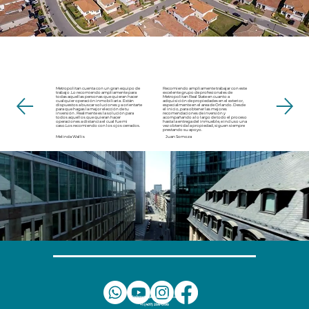
Con más de 20 años asesorando a
inversionistas extranjeros, usamos
análisis de mercado, retornos
reales y experiencia operativa
sobre más de 1,000 propiedades
para ayudarte a invertir con bases
sólidas y visión a largo plazo.
Metropolitan cuenta con un gran equipo de
Recomiendo ampliamente trabajar con este
trabajo .Lo recomiendo ampliamente para
excelente grupo de profesionales de
todas aquellas personas que quieran hacer
Metropolitan Real State en cuanto a
cualquier operación inmobiliaria . Están
adquisición de propiedades en el exterior,
dispuestos a buscar soluciones y a orientarte
especialmente en el area de Orlando. Desde
para que hagas la mejor elección de tu
el inicio, para obtener las mejores
inversión . Realmente es la solución para
recomendaciones de inversión y
todos aquellos que quieran hacer
acompañando a lo largo de todo el proceso
operaciones a distancia el cual fue mi
hasta la entrega del inmueble, e incluso una
caso.Los recomiendo con los ojos cerrados.
vez obtenida la propiedad, siguen siempre
prestando su apoyo.
Melinda Wallis
Juan Somoza
info@metropolitan-florida.com
+1 (407) 256-0195