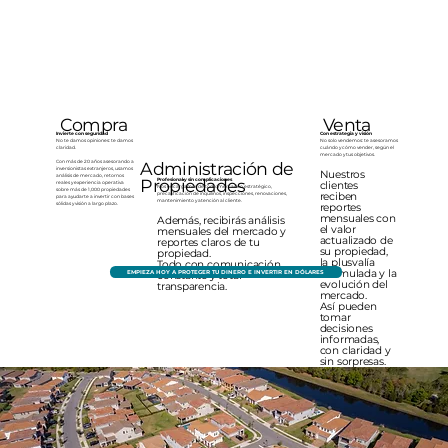
Compra
Venta
Invierte con seguridad
Con estrategia y visión
No te damos opiniones: te damos
No solo vendemos: te asesoramos
claridad.
cuándo y cómo vender, según el
mercado y tus objetivos.
Administración de
Con más de 20 años asesorando a
inversionistas extranjeros, usamos
Nuestros
análisis de mercado, retornos
Propiedades
Profesional y sin complicaciones
clientes
reales y experiencia operativa
Nos encargamos de todo: mercadeo estratégico,
sobre más de 1,000 propiedades
reciben
precalificación de inquilinos, inspecciones, renovaciones,
para ayudarte a invertir con bases
mantenimiento y atención al cliente.
sólidas y visión a largo plazo.
reportes
mensuales con
Además, recibirás análisis
el valor
mensuales del mercado y
actualizado de
reportes claros de tu
su propiedad,
propiedad.
la plusvalía
Todo con comunicación
acumulada y la
EMPIEZA HOY A PROTEGER TU DINERO E INVERTIR EN DÓLARES
constante y total
evolución del
transparencia.
mercado.
Así pueden
tomar
decisiones
informadas,
con claridad y
sin sorpresas.
Invierte con seguridad
No te damos opiniones: te damos
claridad.