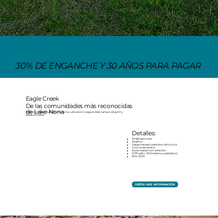
30% DE ENGANCHE Y 30 AÑOS PARA PAGAR
Eagle Creek
De las comunidades más reconocidas
de Lake Nona
Reconocida en Lake Nona por su ubicación, seguridad, campo de golf y
áreas sociales.
Detalles:
3 habitacinoes
3 baños
Garaje cerrado para dos vehículos
Cocina de verano
Suite master con vestidor
2,175 sqft (~202 metros cuadrados)
Año 2023
OBTÉN MÁS INFORMACIÓN