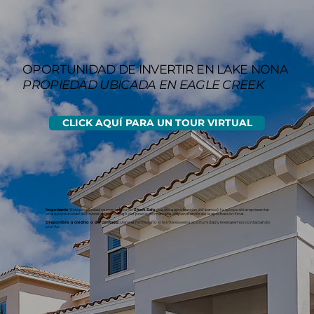
OPORTUNIDAD DE INVERTIR EN LAKE NONA
PROPIEDAD UBICADA EN EAGLE CREEK
CLICK AQUÍ PARA UN TOUR VIRTUAL
Importante
: Esta propiedad se maneja como
Short Sale
(sujeto a aprobación del banco), lo que podría representar
una oportunidad de inversion por debajo del precio de mercado, dependiendo de la aprobación final.
Disponible a crédito o de contado:
Llena el formulario si te interesa esta oportunidad y te estaremos contactando
pronto.