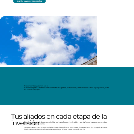
OBTÉN MÁS INFORMACIÓN
Nos encanta ayudar, en serio.
Nos encargamos de todo: firma remota, abogados, contadores y administración de la propiedad, todo
en un solo equipo.
Tus aliados en cada etapa de la
inversión
Desde la búsqueda de zonas estratégicas hasta la administración y venta futura, trabajamos contigo
con visión y datos reales.
Te asesoramos para que cada decisión esté respaldada, y tu inversión sea exitosa sin complicaciones.
Cada paso cuenta cuando se trata de proteger y hacer crecer tu patrimonio.